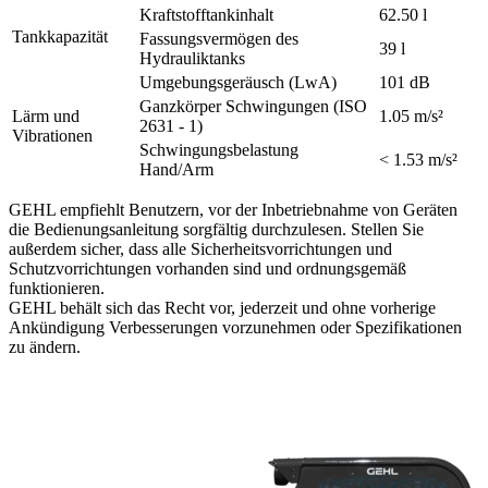
Kraftstofftankinhalt
62.50 l
Tankkapazität
Fassungsvermögen des
39 l
Hydrauliktanks
Umgebungsgeräusch (LwA)
101 dB
Ganzkörper Schwingungen (ISO
Lärm und
1.05 m/s²
2631 - 1)
Vibrationen
Schwingungsbelastung
< 1.53 m/s²
Hand/Arm
GEHL empfiehlt Benutzern, vor der Inbetriebnahme von Geräten
die Bedienungsanleitung sorgfältig durchzulesen. Stellen Sie
außerdem sicher, dass alle Sicherheitsvorrichtungen und
Schutzvorrichtungen vorhanden sind und ordnungsgemäß
funktionieren.
GEHL behält sich das Recht vor, jederzeit und ohne vorherige
Ankündigung Verbesserungen vorzunehmen oder Spezifikationen
zu ändern.