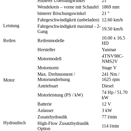
Hinterer Überhangwinkel
21 °
Wendekreis – vorne mit Schaufel
1869 mm
hinterer Böschungswinkel
21 °
Fahrgeschwindigkeit (unbeladen)
12.60 km/h
Leistung
Fahrgeschwindigkeit maximal - 2-
19.50 km/h
Gang
10.00 x 16.5
Reifen
Reifenmodelle
HD
Hersteller
Yanmar
4TNV98C-
Motormodell
NMS2V
Motornorm
Stage V
Max. Drehmoment /
241 Nm /
Motorumdrehung
1625 rpm
Motor
Antriebsart
Diesel
74 Hp / 51.70
Motorleistung (PS / kW)
kW
Batterie
12 V
Anlasser
3 kW
Zusatzhydraulik
77 l/min
Hydraulisch
High-Flow Zusatzhydraulik
114 l/min
Option