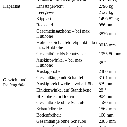
Kapazität
Einsatzgewicht
2796 kg
Leergewicht
2527 kg
Kipplast
1496.85 kg
Radstand
986 mm
Gesamteinsatzhöhe – bei max.
3876 mm
Hubhöhe
Höhe bis Schaufeldrehpunkt – bei
3018 mm
max. Hubhöhe
Gesamthöhe bis Schutzdach
1955.80 mm
Auskippwinkel – bei max.
38 °
Hubhöhe
Auskipphöhe
2380 mm
Gesamtlänge mit Schaufel
3101 mm
Gewicht und
Auskippreichweite – volle Höhe
579 mm
Reifengröße
Einkippwinkel auf Standebene
28 °
SItzhöhe zum Boden
904 mm
Gesamtbreite ohne Schaufel
1580 mm
Schaufelbreite
1562 mm
Bodenfreiheit
160 mm
Gesamtlänge ohne Schaufel
2385 mm