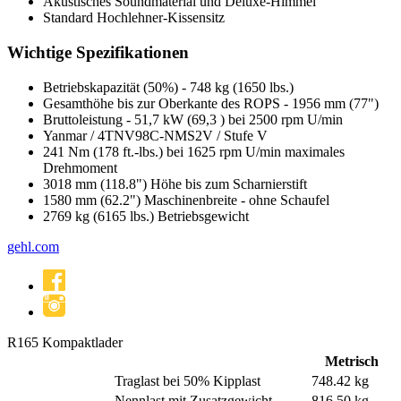
Akustisches Soundmaterial und Deluxe-Himmel
Standard Hochlehner-Kissensitz
Wichtige Spezifikationen
Betriebskapazität (50%) - 748 kg (1650 lbs.)
Gesamthöhe bis zur Oberkante des ROPS - 1956 mm (77")
Bruttoleistung - 51,7 kW (69,3 ) bei 2500 rpm U/min
Yanmar / 4TNV98C-NMS2V / Stufe V
241 Nm (178 ft.-lbs.) bei 1625 rpm U/min maximales
Drehmoment
3018 mm (118.8") Höhe bis zum Scharnierstift
1580 mm (62.2") Maschinenbreite - ohne Schaufel
2769 kg (6165 lbs.) Betriebsgewicht
gehl
.com
R165
Kompaktlader
Metrisch
Traglast bei 50% Kipplast
748.42 kg
Nennlast mit Zusatzgewicht
816.50 kg